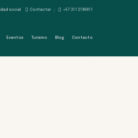
Contactar
+57 311 2196911
idad social
Eventos
Turismo
Blog
Contacto